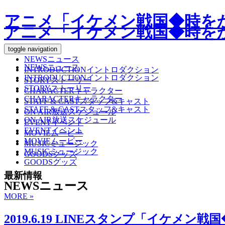
アニメ「イケメン戦国◆時を
アニメ「イケメン戦国◆時を
toggle navigation
NEWS
ニュース
NEWS
ニュース
INTRODUCTION
イントロダクション
INTRODUCTION
イントロダクション
STORY
ストーリー
STORY
ストーリー
CHARACTER
キャラクター
CHARACTER
キャラクター
STAFF & CAST
スタッフ&キャスト
STAFF & CAST
スタッフ&キャスト
ON AIR
放送スケジュール
ON AIR
放送スケジュール
EVENT
イベント
EVENT
イベント
MOVIE
ムービー
MOVIE
ムービー
MUSIC
ミュージック
MUSIC
ミュージック
GOODS
グッズ
GOODS
グッズ
最新情報
NEWS
ニュース
MORE »
2019.6.19
LINEスタンプ「イケメン戦