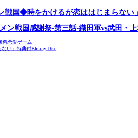
メン戦国◆時をかけるが恋ははじまらない
「イケメン戦国感謝祭-第三話-織田軍vs武