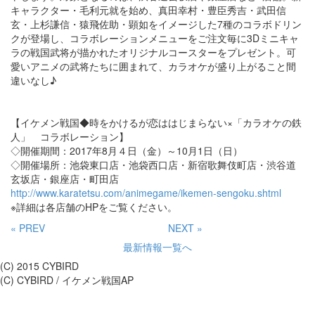
キャラクター・毛利元就を始め、真田幸村・豊臣秀吉・武田信
玄・上杉謙信・猿飛佐助・顕如をイメージした7種のコラボドリン
クが登場し、コラボレーションメニューをご注文毎に3Dミニキャ
ラの戦国武将が描かれたオリジナルコースターをプレゼント。可
愛いアニメの武将たちに囲まれて、カラオケが盛り上がること間
違いなし♪
【イケメン戦国◆時をかけるが恋ははじまらない×「カラオケの鉄
人」 コラボレーション】
◇開催期間：2017年8月４日（金）～10月1日（日）
◇開催場所：池袋東口店・池袋西口店・新宿歌舞伎町店・渋谷道
玄坂店・銀座店・町田店
http://www.karatetsu.com/animegame/ikemen-sengoku.shtml
※詳細は各店舗のHPをご覧ください。
« PREV
NEXT »
最新情報一覧へ
(C) 2015 CYBIRD
(C) CYBIRD / イケメン戦国AP