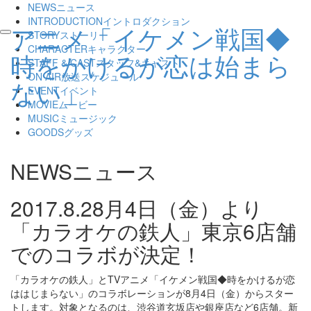
NEWS
ニュース
INTRODUCTION
イントロダクション
アニメ「イケメン戦国◆
STORY
ストーリー
toggle
CHARACTER
キャラクター
navigation
時をかけるが恋は始まら
STAFF & CAST
スタッフ&キャスト
ON AIR
放送スケジュール
ない」
EVENT
イベント
MOVIE
ムービー
MUSIC
ミュージック
GOODS
グッズ
NEWS
ニュース
2017.8.2
8月4日（金）より
「カラオケの鉄人」東京6店舗
でのコラボが決定！
「カラオケの鉄人」とTVアニメ「イケメン戦国◆時をかけるが恋
ははじまらない」のコラボレーションが8月4日（金）からスター
トします。対象となるのは、渋谷道玄坂店や銀座店など6店舗。新